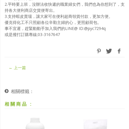
2.平時要上班，沒辦法收快遞的職業婦女們，我們也為你想到了，支
持各大便利商店交貨便寄出。
3.支持蝦皮賣場，讓大家可在便利超商領貨付款，更加方便。
優克得化工不只照顧各位辛勤主婦的心，更照顧荷包。
事不宜遲，趕緊動動手加入我們的LINE@ ID:@pyc7294q
或是撥打訂購專線;03-3167647
← 上一篇
相關標籤
：
相關商品
: