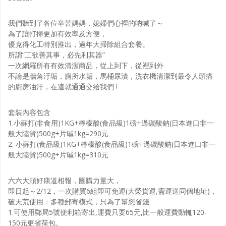
我們聽到了各位辛苦媽媽，媳婦們心裡的吶喊了～
為了讓打掃更加有效率及方便，
優克得化工特別推出，過年大掃除組合套餐。
所謂”工欲善其事，必先利其器”
一次網羅所有有效清潔商品，從上到下，從裡到外
不論是牆角汙垢，廁所水垢，馬桶尿漬，洗衣機清潔到最令人頭痛
的廚房油汙，在這就通通交給我們 !
套裝內容包含
1.小蘇打(非食用)1KG+檸檬酸(食品級)1磅+過碳酸鈉(日本進口非一
般大陸貨)500g+片碱1kg=290元
2. 小蘇打(食品級)1KG+檸檬酸(食品級)1磅+過碳酸鈉(日本進口非一
般大陸貨)500g+片碱1kg=310元
六六大順好康道相報，團購力量大，
即日起～2/12，一次購買6組即可免運(大榮貨運,需運送同個地址)，
破天荒使用：多種郵寄模式，只為了幫您省錢
1.可使用郵局5號便利箱寄出,運費只要65元,比一般運費動輒120-
150元更省荷包。