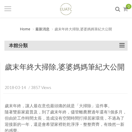
登入
/ 註冊
0
會員中心
Home
最新消息
歲末年終大掃除,婆婆媽媽筆紀大公開
商品分類
日本試藥/工業原料/百瑞克
本館分類
(PANREAC)分析試藥
食品添加物
歲末年終大掃除,婆婆媽媽筆紀大公開
實驗室器材
DIY原料
2018-03-14
/ 3857 Views
生活化學
歲末年終，讓人最在意也最頭痛的就是「大掃除」這件事。
隨著雙薪家庭普及，到了歲末年終，儘管離農曆過年還有1個多月，
但由於工作時間太長，造成沒有空閒時間打掃居家環境，不過為了
迎接新的一年，還是會希望家裡乾乾淨淨・整整齊齊，有煥然一新
的感覺。