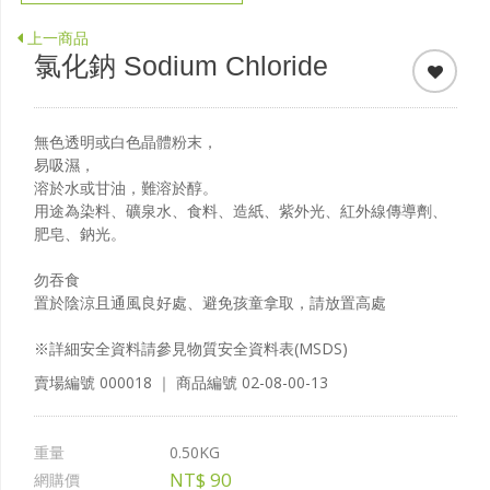
上一商品
氯化鈉 Sodium Chloride
無色透明或白色晶體粉末，
易吸濕，
溶於水或甘油，難溶於醇。
用途為染料、礦泉水、食料、造紙、紫外光、紅外線傳導劑、
肥皂、鈉光。
勿吞食
置於陰涼且通風良好處、避免孩童拿取，請放置高處
※詳細安全資料請參見物質安全資料表(MSDS)
賣場編號
000018
｜ 商品編號
02-08-00-13
重量
0.50KG
NT$
90
網購價