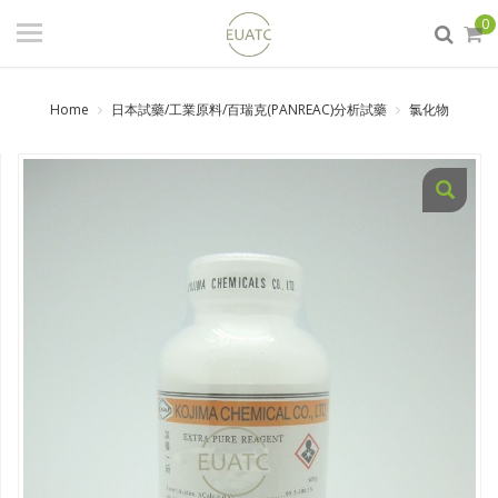
登入
/ 註冊
0
會員中心
Home
日本試藥/工業原料/百瑞克(PANREAC)分析試藥
氯化物
商品分類
日本試藥/工業原料/百瑞克
(PANREAC)分析試藥
食品添加物
實驗室器材
DIY原料
生活化學